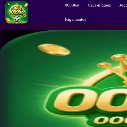
0009bet
Caça-níqueis
Jog
Pagamentos