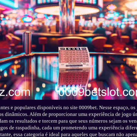
ntes e populares disponíveis no site 0009bet. Nesse espaço, os 
mios dinâmicos. Além de proporcionar uma experiência de jogo ú
dam os resultados e torcem para que seus números sejam os ven
ogos de raspadinha, cada um prometendo uma experiência dife
tante, essa categoria é ideal para aqueles que buscam não ape