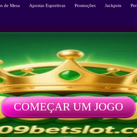
os de Mesa
Apostas Esportivas
Promoções
Jackpots
Per
COMEÇAR UM JOGO