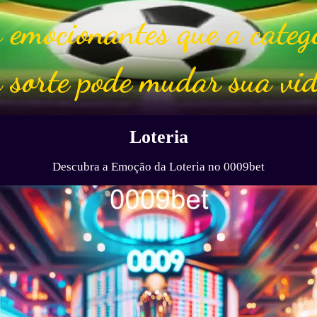
 emocionantes que a catego
sorte pode mudar sua vid
Loteria
Descubra a Emoção da Loteria no 0009bet