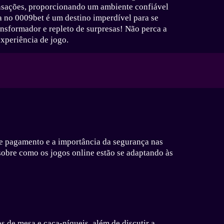
ransações, proporcionando um ambiente confiável
a no 0009bet é um destino imperdível para se
ansformador e repleto de surpresas! Não perca a
xperiência de jogo.
de pagamento e a importância da segurança nas
sobre como os jogos online estão se adaptando às
s de mesa e caça-níqueis, além de discutir a