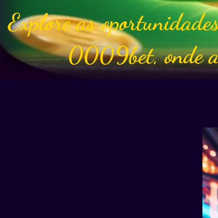
Explore as oportunidades
0009bet, onde a 