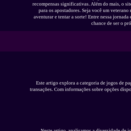
recompensas significativas. Além do mais, o si
para os apostadores. Seja você um veterano 
aventurar e tentar a sorte! Entre nessa jornad
chance de ser o pr
Este artigo explora a categoria de jogos de 
transações. Com informações sobre opções dispon
Neste artigo, analisamos a diversidade de j