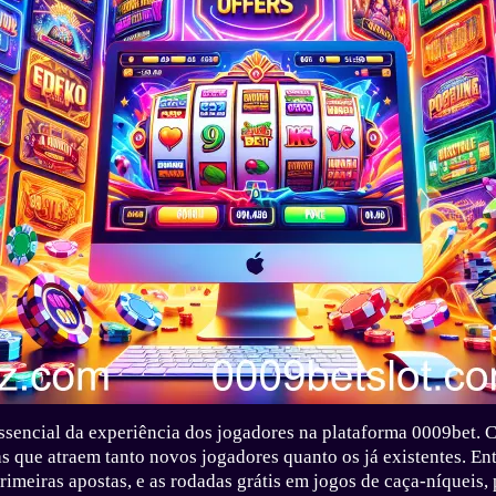
sencial da experiência dos jogadores na plataforma 0009bet. 
as que atraem tanto novos jogadores quanto os já existentes. E
imeiras apostas, e as rodadas grátis em jogos de caça-níqueis