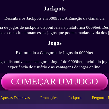
Jackpots
Descubra os Jackpots em 0009bet: A Emoção da Ganância
a de jogos de jackpots disponíveis na plataforma 0009bet. Des
dos e como funcionam esses jogos que podem mudar a vida dos 
Jogos
Explorando a Categoria de Jogos do 0009bet
ogos disponíveis na categoria 'Jogos' do 0009bet, incluindo jogo
experiência do usuário e as vantagens de jogar online.
COMEÇAR UM JOGO
Apostas Esportivas
Promoções
Jackpots
Perguntas 